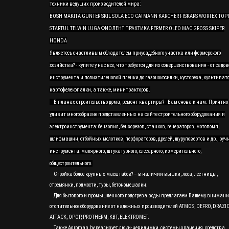
техники ведущих производителей мира:
BOSH MAKITA GUNTER SKIL SOLA ECO CATMANN KARCHER FISKARS WORTEX TOP
STARTUL TELWIN LUGA ФИОЛЕНТ ПРАКТИКА FERMER OLEO MAC GROSS SKIPER
HONDA
Являетесь счастливым обладателем приусадебного участка или фермерского
хозяйства? - купите у нас все, что требуется для их совершенствования - от садов
инструмента и полиэтиленовой пленки до газонокосилки, кустореза, культивато
картофелекопалки, а также, минитракторов.
В планах строительство дома, ремонт квартиры? - Вам снова к нам. Приятно
удивит многообразие представленных на сайте строительного оборудования и
электроинструмента: бензопил, бензорезов, станков, генераторов, мотопомп,
шлифмашин, отбойных молотков, перфораторов, дрелей, шуруповертов и др., руч
инструмента: малярного, штукатурного, слесарного, измерительного,
общестроительного.
Стройка более крупных масштабов? – в наличии вышки, леса, лестницы,
стремянки, подмости, туры, бетономешалки.
Для бытового и промышленного подогрева воды предлагаем Вашему вниман
отопительное оборудование от надежных производителей ATMOS, DEFRO, DRAZI
ATTACK, OPOP, PROTHERM, KBT, ELEKTROMET.
Также Agroman.by реализует люки-невидимки, системы хранения, средства