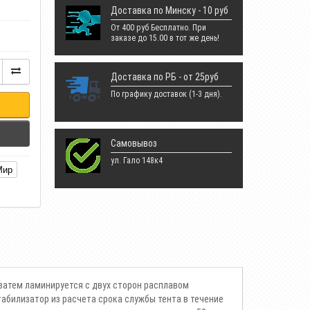
Доставка по Минску - 10 руб
От 400 руб Бесплатно. При
заказе до 15.00 в тот же день!
Доставка по РБ - от 25руб
По графику доставок (1-3 дня).
Самовывоз
ул. Гало 148к4
Мир
 затем ламинируется с двух сторон расплавом
абилизатор из расчета срока службы тента в течение