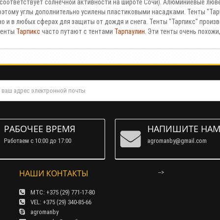
то соответствует солнечной активности на широте Сочи). Алюминиевые лю
оэтому углы дополнительно усилены пластиковыми насадками. Тенты "Та
но и в любых сферах для защиты от дождя и снега. Тенты "Тарпикс" произво
 тенты
Тарпикс
часто путают с тентами
Тарпаулин
. Эти тенты очень похож
РАБОЧЕЕ ВРЕМЯ
НАПИШИТЕ НА
Работаем c 10:00 до 17:00
agromanby@gmail.com
НАШИ КОНТАКТЫ
-->
МТС: +375 (29) 771-17-80
VEL: +375 (29) 340-85-66
agromanby