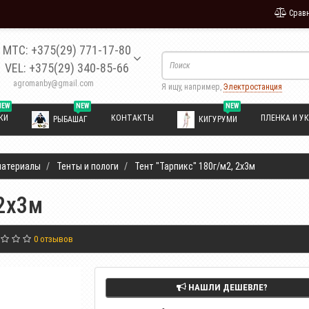
Сравн
МТС: +375(29) 771-17-80
VEL: +375(29) 340-85-66
agromanby@gmail.com
Я ищу, например,
Электростанция
NEW
NEW
NEW
КИ
КОНТАКТЫ
ПЛЕНКА И УК
РЫБАШАГ
КИГУРУМИ
материалы
Тенты и пологи
Тент "Тарпикс" 180г/м2, 2х3м
 2х3м
0 отзывов
НАШЛИ ДЕШЕВЛЕ?