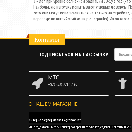
3-х лет при уровне солнечной радиации 90kLy в год (ч
Наибольшую нагрузку испытывают угловые люверсы. П
хотя они могут использоваться не только на стройках, 
переводе на английский язык p.e tarpaulin). Из-за этого
Контакты
ПОДПИСАТЬСЯ НА РАССЫЛКУ
МТС
+375 (29) 771-17-80
О НАШЕМ МАГАЗИНЕ
Интернет-супермаркет Agroman.by
Мы предлагаем широкий спектр товаров инструмента, садовой и строительной