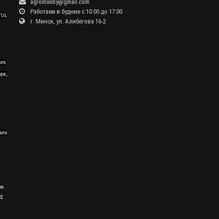
agromanby@gmail.com
Работаем в будние с 10:00 до 17:00
TUL
г. Минск, ул. Алибегова 16-2
ого
ра,
ного
ию
CE