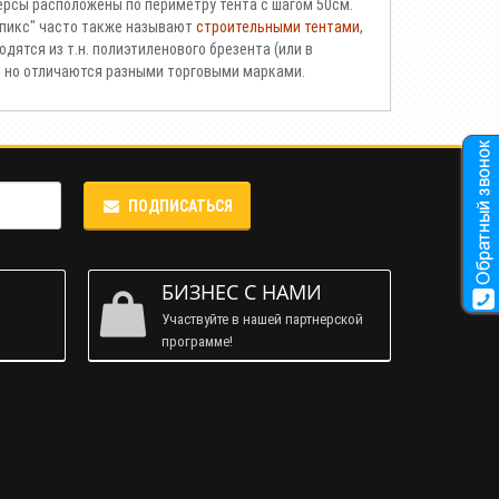
версы расположены по периметру тента с шагом 50см.
рпикс" часто также называют
строительными тентами
,
дятся из т.н. полиэтиленового брезента (или в
и, но отличаются разными торговыми марками.
ПОДПИСАТЬСЯ
М
БИЗНЕС С НАМИ
Участвуйте в нашей партнерской
программе!