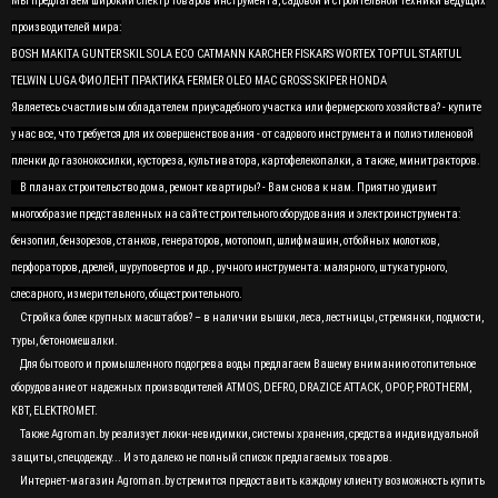
Мы предлагаем широкий спектр товаров инструмента, садовой и строительной техники ведущих
производителей мира:
BOSH MAKITA GUNTER SKIL SOLA ECO CATMANN KARCHER FISKARS WORTEX TOPTUL STARTUL
TELWIN LUGA ФИОЛЕНТ ПРАКТИКА FERMER OLEO MAC GROSS SKIPER HONDA
Являетесь счастливым обладателем приусадебного участка или фермерского хозяйства? - купите
у нас все, что требуется для их совершенствования - от садового инструмента и полиэтиленовой
пленки до газонокосилки, кустореза, культиватора, картофелекопалки, а также, минитракторов.
В планах строительство дома, ремонт квартиры? - Вам снова к нам. Приятно удивит
многообразие представленных на сайте строительного оборудования и электроинструмента:
бензопил, бензорезов, станков, генераторов, мотопомп, шлифмашин, отбойных молотков,
перфораторов, дрелей, шуруповертов и др., ручного инструмента: малярного, штукатурного,
слесарного, измерительного, общестроительного.
Стройка более крупных масштабов? – в наличии вышки, леса, лестницы, стремянки, подмости,
туры, бетономешалки.
Для бытового и промышленного подогрева воды предлагаем Вашему вниманию отопительное
оборудование от надежных производителей ATMOS, DEFRO, DRAZICE ATTACK, OPOP, PROTHERM,
KBT, ELEKTROMET.
Также Agroman.by реализует люки-невидимки, системы хранения, средства индивидуальной
защиты, спецодежду... И это далеко не полный список предлагаемых товаров.
Интернет-магазин Agroman.by стремится предоставить каждому клиенту возможность купить