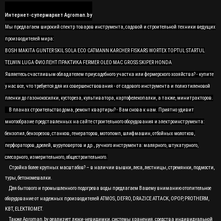
Интернет-супермаркет Agroman.by
Мы предлагаем широкий спектр товаров инструмента, садовой и строительной техники ведущих
производителей мира:
BOSH MAKITA GUNTER SKIL SOLA ECO CATMANN KARCHER FISKARS WORTEX TOPTUL STARTUL
TELWIN LUGA ФИОЛЕНТ ПРАКТИКА FERMER OLEO MAC GROSS SKIPER HONDA
Являетесь счастливым обладателем приусадебного участка или фермерского хозяйства? - купите
у нас все, что требуется для их совершенствования - от садового инструмента и полиэтиленовой
пленки до газонокосилки, кустореза, культиватора, картофелекопалки, а также, минитракторов.
В планах строительство дома, ремонт квартиры? - Вам снова к нам. Приятно удивит
многообразие представленных на сайте строительного оборудования и электроинструмента:
бензопил, бензорезов, станков, генераторов, мотопомп, шлифмашин, отбойных молотков,
перфораторов, дрелей, шуруповертов и др., ручного инструмента: малярного, штукатурного,
слесарного, измерительного, общестроительного.
Стройка более крупных масштабов? – в наличии вышки, леса, лестницы, стремянки, подмости,
туры, бетономешалки.
Для бытового и промышленного подогрева воды предлагаем Вашему вниманию отопительное
оборудование от надежных производителей ATMOS, DEFRO, DRAZICE ATTACK, OPOP, PROTHERM,
KBT, ELEKTROMET.
Также Agroman.by реализует люки-невидимки, системы хранения, средства индивидуальной