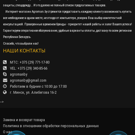
защиты, спецодежду... И это далеко не полный список предлагаемых товаров.
Интернет-магазин Agroman.by стремится предоставить каждому клиенту возможность купить
все необходимое в одном месте, не отходя от компьютера, ускорив Ваш выбор компетентной
консультацией. Проверенные временем бренды - приоритет нашей работы и залог Вашего успеха!
Гарантируем оперативное обслуживание, удобные варианты оплаты, доставку по всем регионам
Республики Беларусь.
Спасибо, что выбрали нас!
НАШИ КОНТАКТЫ
МТС: +375 (29) 771-17-80
VEL: +375 (29) 340-85-66
agromanby
agromanby@gmail.com
Работаем в будние с 10:00 до 17:00
г. Минск, ул. Алибегова 16-2
-->
Замена и возврат товара
Политика в отношении обработки персональных данных
О нас