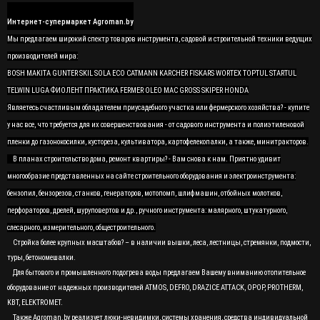
Интернет-супермаркет Agroman.by
Мы предлагаем широкий спектр товаров инструмента, садовой и строительной техники ведущих
производителей мира:
BOSH MAKITA GUNTER SKIL SOLA ECO CATMANN KARCHER FISKARS WORTEX TOPTUL STARTUL
TELWIN LUGA ФИОЛЕНТ ПРАКТИКА FERMER OLEO MAC GROSS SKIPER HONDA
Являетесь счастливым обладателем приусадебного участка или фермерского хозяйства? - купите
у нас все, что требуется для их совершенствования - от садового инструмента и полиэтиленовой
пленки до газонокосилки, кустореза, культиватора, картофелекопалки, а также, минитракторов.
В планах строительство дома, ремонт квартиры? - Вам снова к нам. Приятно удивит
многообразие представленных на сайте строительного оборудования и электроинструмента:
бензопил, бензорезов, станков, генераторов, мотопомп, шлифмашин, отбойных молотков,
перфораторов, дрелей, шуруповертов и др., ручного инструмента: малярного, штукатурного,
слесарного, измерительного, общестроительного.
Стройка более крупных масштабов? – в наличии вышки, леса, лестницы, стремянки, подмости,
туры, бетономешалки.
Для бытового и промышленного подогрева воды предлагаем Вашему вниманию отопительное
оборудование от надежных производителей ATMOS, DEFRO, DRAZICE ATTACK, OPOP, PROTHERM,
KBT, ELEKTROMET.
Также Agroman.by реализует люки-невидимки, системы хранения, средства индивидуальной