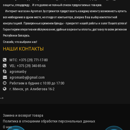
защиты, спецодежду... И это далеко не полный список предлагаемых товаров.
Интернет-магазин Agroman.by стремится предоставить каждому клиенту возможность купить
все необходимое в одном месте, не отходя от компьютера, ускорив Ваш выбор компетентной
консультацией. Проверенные временем бренды - приоритет нашей работы и залог Вашего успеха!
Гарантируем оперативное обслуживание, удобные варианты оплаты, доставку по всем регионам
Республики Беларусь.
Спасибо, что выбрали нас!
НАШИ КОНТАКТЫ
МТС: +375 (29) 771-17-80
VEL: +375 (29) 340-85-66
agromanby
agromanby@gmail.com
Работаем в будние с 10:00 до 17:00
г. Минск, ул. Алибегова 16-2
-->
Замена и возврат товара
Политика в отношении обработки персональных данных
О нас