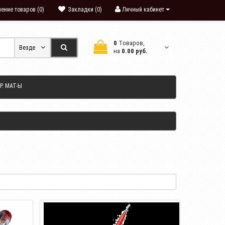
ение товаров (0)
Закладки (0)
Личный кабинет
0
Tоваров,
Везде
на
0.00 руб.
Р. МАТ-Ы