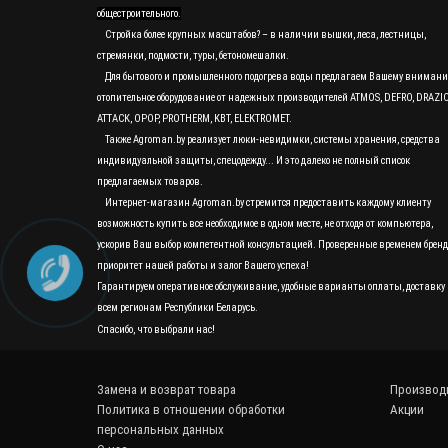
общестроительного.
Стройка более крупных масштабов? – в наличии вышки, леса, лестницы,
стремянки, подмости, туры, бетономешалки.
Для бытового и промышленного подогрева воды предлагаем Вашему вниман
отопительное оборудование от надежных производителей ATMOS, DEFRO, DRAZI
ATTACK, OPOP, PROTHERM, KBT, ELEKTROMET.
Также Agroman.by реализует люки-невидимки, системы хранения, средства
индивидуальной защиты, спецодежду... И это далеко не полный список
предлагаемых товаров.
Интернет-магазин Agroman.by стремится предоставить каждому клиенту
возможность купить все необходимое в одном месте, не отходя от компьютера,
ускорив Ваш выбор компетентной консультацией. Проверенные временем бренд
приоритет нашей работы и залог Вашего успеха!
Гарантируем оперативное обслуживание, удобные варианты оплаты, доставку 
всем регионам Республики Беларусь.
Спасибо, что выбрали нас!
Замена и возврат товара
Производ
Политика в отношении обработки
Акции
персональных данных