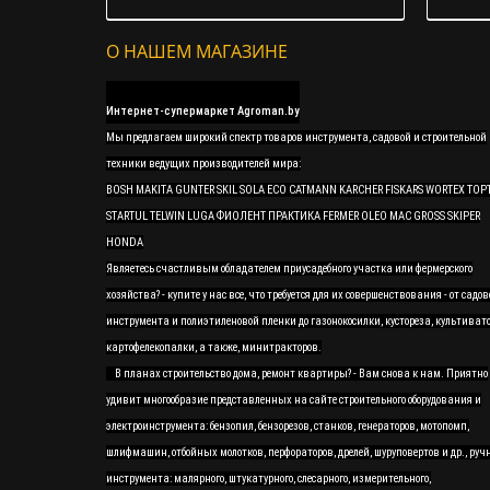
О НАШЕМ МАГАЗИНЕ
Интернет-супермаркет Agroman.by
Мы предлагаем широкий спектр товаров инструмента, садовой и строительной
техники ведущих производителей мира:
BOSH MAKITA GUNTER SKIL SOLA ECO CATMANN KARCHER FISKARS WORTEX TOP
STARTUL TELWIN LUGA ФИОЛЕНТ ПРАКТИКА FERMER OLEO MAC GROSS SKIPER
HONDA
Являетесь счастливым обладателем приусадебного участка или фермерского
хозяйства? - купите у нас все, что требуется для их совершенствования - от садов
инструмента и полиэтиленовой пленки до газонокосилки, кустореза, культивато
картофелекопалки, а также, минитракторов.
В планах строительство дома, ремонт квартиры? - Вам снова к нам. Приятно
удивит многообразие представленных на сайте строительного оборудования и
электроинструмента: бензопил, бензорезов, станков, генераторов, мотопомп,
шлифмашин, отбойных молотков, перфораторов, дрелей, шуруповертов и др., руч
инструмента: малярного, штукатурного, слесарного, измерительного,