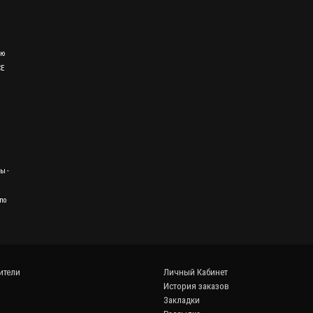
ию
CE
ы -
по
ители
Личный Кабинет
История заказов
Закладки