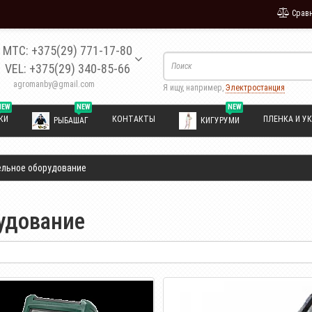
Сравн
МТС: +375(29) 771-17-80
VEL: +375(29) 340-85-66
agromanby@gmail.com
Я ищу, например,
Электростанция
NEW
NEW
NEW
КИ
КОНТАКТЫ
ПЛЕНКА И УК
РЫБАШАГ
КИГУРУМИ
ельное оборудование
удование