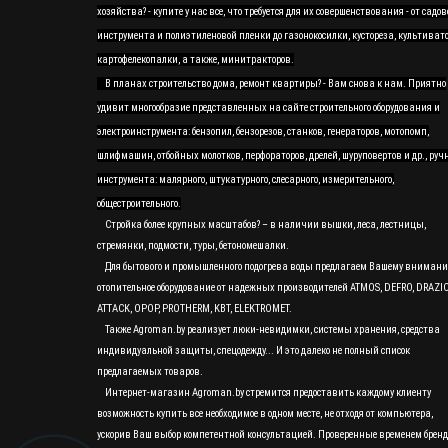
хозяйства? - купите у нас все, что требуется для их совершенствования - от садов
инструмента и полиэтиленовой пленки до газонокосилки, кустореза, культивато
картофелекопалки, а также, минитракторов.
В планах строительство дома, ремонт квартиры? - Вам снова к нам. Приятно
удивит многообразие представленных на сайте строительного оборудования и
электроинструмента: бензопил, бензорезов, станков, генераторов, мотопомп,
шлифмашин, отбойных молотков, перфораторов, дрелей, шуруповертов и др., руч
инструмента: малярного, штукатурного, слесарного, измерительного,
общестроительного.
Стройка более крупных масштабов? – в наличии вышки, леса, лестницы,
стремянки, подмости, туры, бетономешалки.
Для бытового и промышленного подогрева воды предлагаем Вашему вниман
отопительное оборудование от надежных производителей ATMOS, DEFRO, DRAZI
ATTACK, OPOP, PROTHERM, KBT, ELEKTROMET.
Также Agroman.by реализует люки-невидимки, системы хранения, средства
индивидуальной защиты, спецодежду... И это далеко не полный список
предлагаемых товаров.
Интернет-магазин Agroman.by стремится предоставить каждому клиенту
возможность купить все необходимое в одном месте, не отходя от компьютера,
ускорив Ваш выбор компетентной консультацией. Проверенные временем бренд