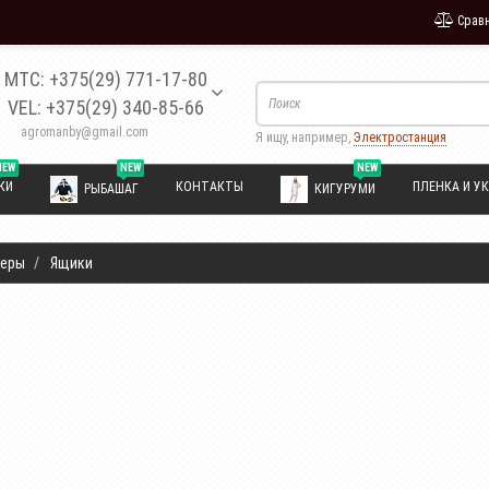
Сравн
МТС: +375(29) 771-17-80
VEL: +375(29) 340-85-66
agromanby@gmail.com
Я ищу, например,
Электростанция
NEW
NEW
NEW
КИ
КОНТАКТЫ
ПЛЕНКА И УК
РЫБАШАГ
КИГУРУМИ
зеры
Ящики