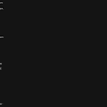
ого
ра,
ного
ию
CE
ы -