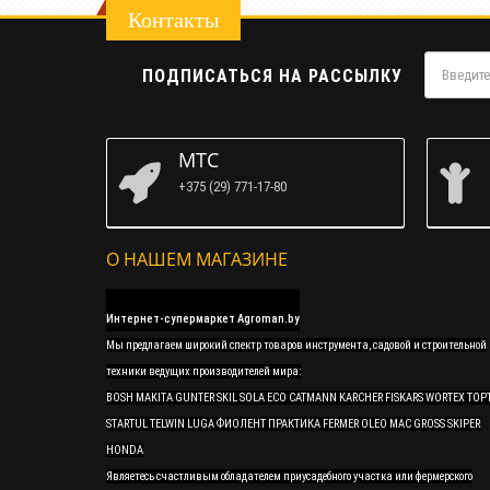
Контакты
ПОДПИСАТЬСЯ НА РАССЫЛКУ
МТС
+375 (29) 771-17-80
О НАШЕМ МАГАЗИНЕ
Интернет-супермаркет Agroman.by
Мы предлагаем широкий спектр товаров инструмента, садовой и строительной
техники ведущих производителей мира:
BOSH MAKITA GUNTER SKIL SOLA ECO CATMANN KARCHER FISKARS WORTEX TOP
STARTUL TELWIN LUGA ФИОЛЕНТ ПРАКТИКА FERMER OLEO MAC GROSS SKIPER
HONDA
Являетесь счастливым обладателем приусадебного участка или фермерского