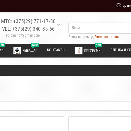
Сравн
МТС: +375(29) 771-17-80
VEL: +375(29) 340-85-66
agromanby@gmail.com
Я ищу, например,
Электростанция
NEW
NEW
NEW
КИ
КОНТАКТЫ
ПЛЕНКА И УК
РЫБАШАГ
КИГУРУМИ