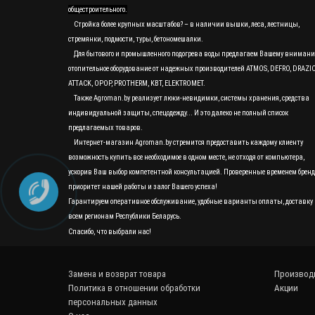
общестроительного.
Стройка более крупных масштабов? – в наличии вышки, леса, лестницы,
стремянки, подмости, туры, бетономешалки.
Для бытового и промышленного подогрева воды предлагаем Вашему вниман
отопительное оборудование от надежных производителей ATMOS, DEFRO, DRAZI
ATTACK, OPOP, PROTHERM, KBT, ELEKTROMET.
Также Agroman.by реализует люки-невидимки, системы хранения, средства
индивидуальной защиты, спецодежду... И это далеко не полный список
предлагаемых товаров.
Интернет-магазин Agroman.by стремится предоставить каждому клиенту
возможность купить все необходимое в одном месте, не отходя от компьютера,
ускорив Ваш выбор компетентной консультацией. Проверенные временем бренд
приоритет нашей работы и залог Вашего успеха!
Гарантируем оперативное обслуживание, удобные варианты оплаты, доставку 
всем регионам Республики Беларусь.
Спасибо, что выбрали нас!
Замена и возврат товара
Производ
Политика в отношении обработки
Акции
персональных данных