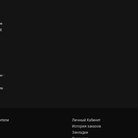
ию
CE
ы -
по
ители
Личный Кабинет
История заказов
Закладки