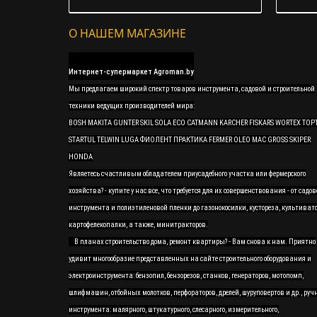
О НАШЕМ МАГАЗИНЕ
Интернет-супермаркет Agroman.by
Мы предлагаем широкий спектр товаров инструмента, садовой и строительной
техники ведущих производителей мира:
BOSH MAKITA GUNTER SKIL SOLA ECO CATMANN KARCHER FISKARS WORTEX TOP
STARTUL TELWIN LUGA ФИОЛЕНТ ПРАКТИКА FERMER OLEO MAC GROSS SKIPER
HONDA
Являетесь счастливым обладателем приусадебного участка или фермерского
хозяйства? - купите у нас все, что требуется для их совершенствования - от садов
инструмента и полиэтиленовой пленки до газонокосилки, кустореза, культивато
картофелекопалки, а также, минитракторов.
В планах строительство дома, ремонт квартиры? - Вам снова к нам. Приятно
удивит многообразие представленных на сайте строительного оборудования и
электроинструмента: бензопил, бензорезов, станков, генераторов, мотопомп,
шлифмашин, отбойных молотков, перфораторов, дрелей, шуруповертов и др., руч
инструмента: малярного, штукатурного, слесарного, измерительного,