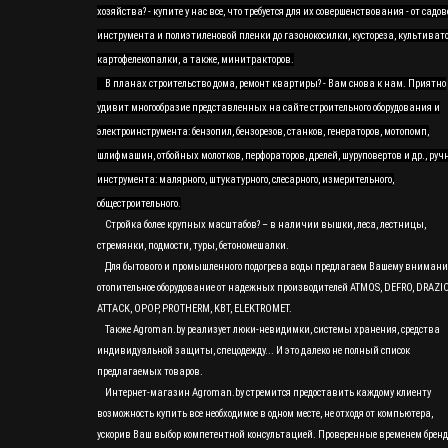
хозяйства? - купите у нас все, что требуется для их совершенствования - от садов
инструмента и полиэтиленовой пленки до газонокосилки, кустореза, культивато
картофелекопалки, а также, минитракторов.
В планах строительство дома, ремонт квартиры? - Вам снова к нам. Приятно
удивит многообразие представленных на сайте строительного оборудования и
электроинструмента: бензопил, бензорезов, станков, генераторов, мотопомп,
шлифмашин, отбойных молотков, перфораторов, дрелей, шуруповертов и др., руч
инструмента: малярного, штукатурного, слесарного, измерительного,
общестроительного.
Стройка более крупных масштабов? – в наличии вышки, леса, лестницы,
стремянки, подмости, туры, бетономешалки.
Для бытового и промышленного подогрева воды предлагаем Вашему вниман
отопительное оборудование от надежных производителей ATMOS, DEFRO, DRAZI
ATTACK, OPOP, PROTHERM, KBT, ELEKTROMET.
Также Agroman.by реализует люки-невидимки, системы хранения, средства
индивидуальной защиты, спецодежду... И это далеко не полный список
предлагаемых товаров.
Интернет-магазин Agroman.by стремится предоставить каждому клиенту
возможность купить все необходимое в одном месте, не отходя от компьютера,
ускорив Ваш выбор компетентной консультацией. Проверенные временем бренд