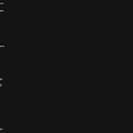
ого
ра,
ного
ию
CE
ы -