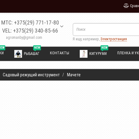
Сравн
МТС: +375(29) 771-17-80
VEL: +375(29) 340-85-66
agromanby@gmail.com
Я ищу, например,
Электростанция
NEW
NEW
NEW
КИ
КОНТАКТЫ
ПЛЕНКА И УК
РЫБАШАГ
КИГУРУМИ
Садовый режущий инструмент
Мачете