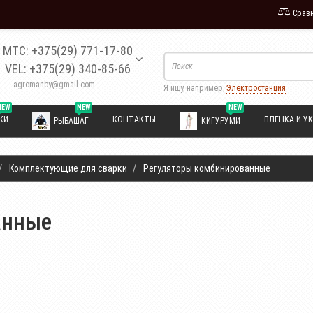
Сравн
МТС: +375(29) 771-17-80
VEL: +375(29) 340-85-66
agromanby@gmail.com
Я ищу, например,
Электростанция
NEW
NEW
NEW
КИ
КОНТАКТЫ
ПЛЕНКА И УК
РЫБАШАГ
КИГУРУМИ
Комплектующие для сварки
Регуляторы комбинированные
анные