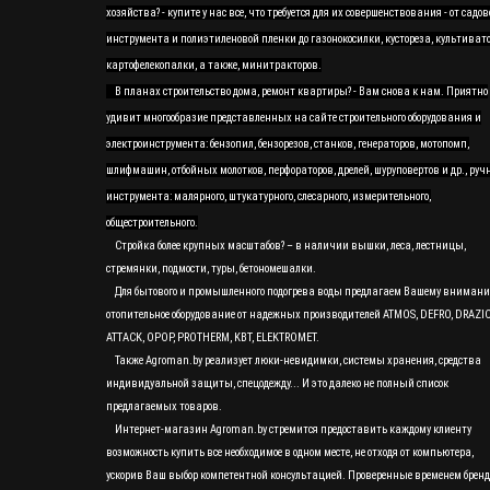
хозяйства? - купите у нас все, что требуется для их совершенствования - от садов
инструмента и полиэтиленовой пленки до газонокосилки, кустореза, культивато
картофелекопалки, а также, минитракторов.
В планах строительство дома, ремонт квартиры? - Вам снова к нам. Приятно
удивит многообразие представленных на сайте строительного оборудования и
электроинструмента: бензопил, бензорезов, станков, генераторов, мотопомп,
шлифмашин, отбойных молотков, перфораторов, дрелей, шуруповертов и др., руч
инструмента: малярного, штукатурного, слесарного, измерительного,
общестроительного.
Стройка более крупных масштабов? – в наличии вышки, леса, лестницы,
стремянки, подмости, туры, бетономешалки.
Для бытового и промышленного подогрева воды предлагаем Вашему вниман
отопительное оборудование от надежных производителей ATMOS, DEFRO, DRAZI
ATTACK, OPOP, PROTHERM, KBT, ELEKTROMET.
Также Agroman.by реализует люки-невидимки, системы хранения, средства
индивидуальной защиты, спецодежду... И это далеко не полный список
предлагаемых товаров.
Интернет-магазин Agroman.by стремится предоставить каждому клиенту
возможность купить все необходимое в одном месте, не отходя от компьютера,
ускорив Ваш выбор компетентной консультацией. Проверенные временем бренд