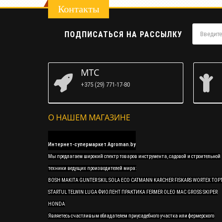
Контакты
ПОДПИСАТЬСЯ НА РАССЫЛКУ
МТС
+375 (29) 771-17-80
О НАШЕМ МАГАЗИНЕ
Интернет-супермаркет Agroman.by
Мы предлагаем широкий спектр товаров инструмента, садовой и строительной
техники ведущих производителей мира:
BOSH MAKITA GUNTER SKIL SOLA ECO CATMANN KARCHER FISKARS WORTEX TOP
STARTUL TELWIN LUGA ФИОЛЕНТ ПРАКТИКА FERMER OLEO MAC GROSS SKIPER
HONDA
Являетесь счастливым обладателем приусадебного участка или фермерского