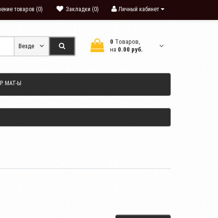
ение товаров (0)
Закладки (0)
Личный кабинет
0
Tоваров,
Везде
на
0.00 руб.
Р. МАТ-Ы