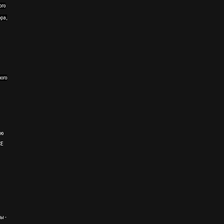
ого
ра,
ного
ию
CE
ы -