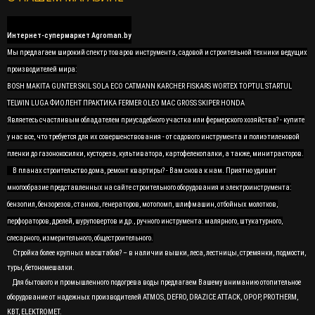
Интернет-супермаркет Agroman.by
Мы предлагаем широкий спектр товаров инструмента, садовой и строительной техники ведущих
производителей мира:
BOSH MAKITA GUNTER SKIL SOLA ECO CATMANN KARCHER FISKARS WORTEX TOPTUL STARTUL
TELWIN LUGA ФИОЛЕНТ ПРАКТИКА FERMER OLEO MAC GROSS SKIPER HONDA
Являетесь счастливым обладателем приусадебного участка или фермерского хозяйства? - купите
у нас все, что требуется для их совершенствования - от садового инструмента и полиэтиленовой
пленки до газонокосилки, кустореза, культиватора, картофелекопалки, а также, минитракторов.
В планах строительство дома, ремонт квартиры? - Вам снова к нам. Приятно удивит
многообразие представленных на сайте строительного оборудования и электроинструмента:
бензопил, бензорезов, станков, генераторов, мотопомп, шлифмашин, отбойных молотков,
перфораторов, дрелей, шуруповертов и др., ручного инструмента: малярного, штукатурного,
слесарного, измерительного, общестроительного.
Стройка более крупных масштабов? – в наличии вышки, леса, лестницы, стремянки, подмости,
туры, бетономешалки.
Для бытового и промышленного подогрева воды предлагаем Вашему вниманию отопительное
оборудование от надежных производителей ATMOS, DEFRO, DRAZICE ATTACK, OPOP, PROTHERM,
KBT, ELEKTROMET.