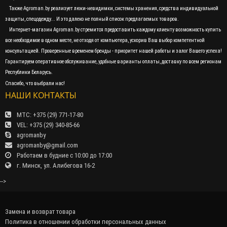
Также Agroman.by реализует люки-невидимки, системы хранения, средства индивидуальной
защиты, спецодежду... И это далеко не полный список предлагаемых товаров.
Интернет-магазин Agroman.by стремится предоставить каждому клиенту возможность купить
все необходимое в одном месте, не отходя от компьютера, ускорив Ваш выбор компетентной
консультацией. Проверенные временем бренды - приоритет нашей работы и залог Вашего успеха!
Гарантируем оперативное обслуживание, удобные варианты оплаты, доставку по всем регионам
Республики Беларусь.
Спасибо, что выбрали нас!
НАШИ КОНТАКТЫ
МТС: +375 (29) 771-17-80
VEL: +375 (29) 340-85-66
agromanby
agromanby@gmail.com
Работаем в будние с 10:00 до 17:00
г. Минск, ул. Алибегова 16-2
-->
Замена и возврат товара
Политика в отношении обработки персональных данных