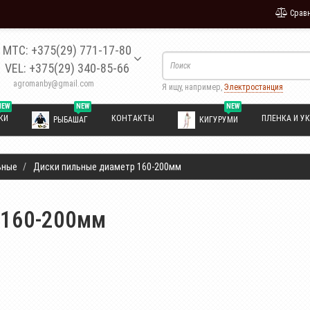
Сравн
МТС: +375(29) 771-17-80
VEL: +375(29) 340-85-66
agromanby@gmail.com
Я ищу, например,
Электростанция
NEW
NEW
NEW
КИ
КОНТАКТЫ
ПЛЕНКА И УК
РЫБАШАГ
КИГУРУМИ
ьные
Диски пильные диаметр 160-200мм
 160-200мм