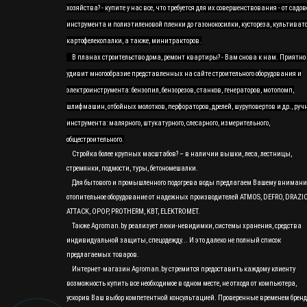
хозяйства? - купите у нас все, что требуется для их совершенствования - от садов
инструмента и полиэтиленовой пленки до газонокосилки, кустореза, культивато
картофелекопалки, а также, минитракторов.
В планах строительство дома, ремонт квартиры? - Вам снова к нам. Приятно
удивит многообразие представленных на сайте строительного оборудования и
электроинструмента: бензопил, бензорезов, станков, генераторов, мотопомп,
шлифмашин, отбойных молотков, перфораторов, дрелей, шуруповертов и др., руч
инструмента: малярного, штукатурного, слесарного, измерительного,
общестроительного.
Стройка более крупных масштабов? – в наличии вышки, леса, лестницы,
стремянки, подмости, туры, бетономешалки.
Для бытового и промышленного подогрева воды предлагаем Вашему вниман
отопительное оборудование от надежных производителей ATMOS, DEFRO, DRAZI
ATTACK, OPOP, PROTHERM, KBT, ELEKTROMET.
Также Agroman.by реализует люки-невидимки, системы хранения, средства
индивидуальной защиты, спецодежду... И это далеко не полный список
предлагаемых товаров.
Интернет-магазин Agroman.by стремится предоставить каждому клиенту
возможность купить все необходимое в одном месте, не отходя от компьютера,
ускорив Ваш выбор компетентной консультацией. Проверенные временем бренд