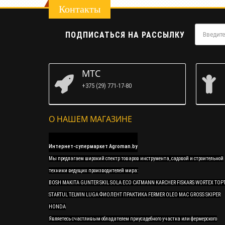
Контакты
ПОДПИСАТЬСЯ НА РАССЫЛКУ
МТС
+375 (29) 771-17-80
О НАШЕМ МАГАЗИНЕ
Интернет-супермаркет Agroman.by
Мы предлагаем широкий спектр товаров инструмента, садовой и строительной
техники ведущих производителей мира:
BOSH MAKITA GUNTER SKIL SOLA ECO CATMANN KARCHER FISKARS WORTEX TOP
STARTUL TELWIN LUGA ФИОЛЕНТ ПРАКТИКА FERMER OLEO MAC GROSS SKIPER
HONDA
Являетесь счастливым обладателем приусадебного участка или фермерского