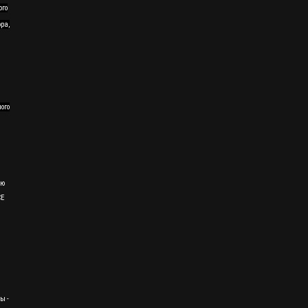
ого
ра,
ного
ию
CE
ы -