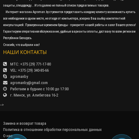
защиты, спецодежду... И это далеко не полный список предлагаемых товаров.
Интернет-магазин Agroman.by стремится предоставить каждому клиенту возможность купить
все необходимое в одном месте, не отходя от компьютера, ускорив Ваш выбор компетентной
консультацией. Проверенные временем бренды - приоритет нашей работы и залог Вашего успеха!
Гарантируем оперативное обслуживание, удобные варианты оплаты, доставку по всем регионам
Республики Беларусь.
Спасибо, что выбрали нас!
НАШИ КОНТАКТЫ
МТС: +375 (29) 771-17-80
VEL: +375 (29) 340-85-66
agromanby
agromanby@gmail.com
Работаем в будние с 10:00 до 17:00
г. Минск, ул. Алибегова 16-2
-->
Замена и возврат товара
Политика в отношении обработки персональных данных
О нас