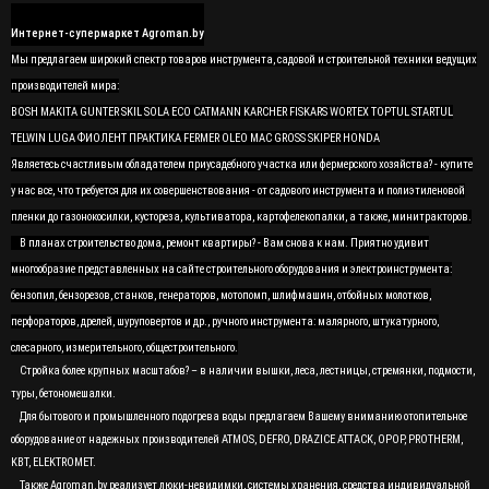
Интернет-супермаркет Agroman.by
Мы предлагаем широкий спектр товаров инструмента, садовой и строительной техники ведущих
производителей мира:
BOSH MAKITA GUNTER SKIL SOLA ECO CATMANN KARCHER FISKARS WORTEX TOPTUL STARTUL
TELWIN LUGA ФИОЛЕНТ ПРАКТИКА FERMER OLEO MAC GROSS SKIPER HONDA
Являетесь счастливым обладателем приусадебного участка или фермерского хозяйства? - купите
у нас все, что требуется для их совершенствования - от садового инструмента и полиэтиленовой
пленки до газонокосилки, кустореза, культиватора, картофелекопалки, а также, минитракторов.
В планах строительство дома, ремонт квартиры? - Вам снова к нам. Приятно удивит
многообразие представленных на сайте строительного оборудования и электроинструмента:
бензопил, бензорезов, станков, генераторов, мотопомп, шлифмашин, отбойных молотков,
перфораторов, дрелей, шуруповертов и др., ручного инструмента: малярного, штукатурного,
слесарного, измерительного, общестроительного.
Стройка более крупных масштабов? – в наличии вышки, леса, лестницы, стремянки, подмости,
туры, бетономешалки.
Для бытового и промышленного подогрева воды предлагаем Вашему вниманию отопительное
оборудование от надежных производителей ATMOS, DEFRO, DRAZICE ATTACK, OPOP, PROTHERM,
KBT, ELEKTROMET.
Также Agroman.by реализует люки-невидимки, системы хранения, средства индивидуальной