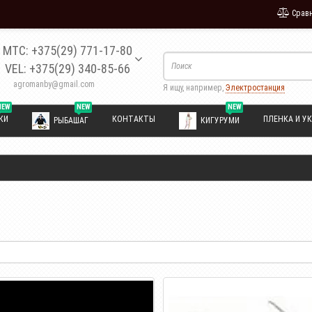
Сравн
МТС: +375(29) 771-17-80
VEL: +375(29) 340-85-66
agromanby@gmail.com
Я ищу, например,
Электростанция
NEW
NEW
NEW
КИ
КОНТАКТЫ
ПЛЕНКА И УК
РЫБАШАГ
КИГУРУМИ