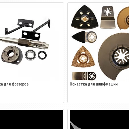
а для фрезеров
Оснастка для шлифмашин