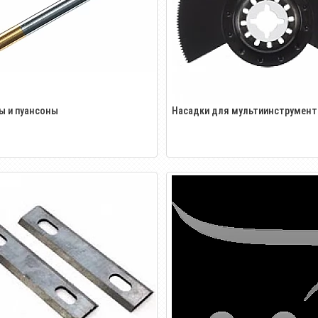
ы и пуансоны
Насадки для мультиинструмент