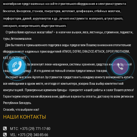
многообразие представленных на сайте строительного оборудования и электроинструмента:
бензопил, бензорезов, станков, генераторов, мотопомп, шлифмашин, отбойных молотков,
перфораторов, дрелей, шуруповертов и др., ручного инструмента: малярного, штукатурного,
слесарного, измерительного, общестроительного.
Стройка более крупных масштабов? – в наличии вышки, леса, лестницы, стремянки, подмости,
туры, бетономешалки.
Для бытового и промышленного подогрева воды предлагаем Вашему вниманию отопительное
оборудование от надежных производителей ATMOS, DEFRO, DRAZICE ATTACK, OPOP, PROTHERM,
KBT, ELEKTROMET.
Также Agroman.by реализует люки-невидимки, системы хранения, средства индивидуальной
защиты, спецодежду... И это далеко не полный список предлагаемых товаров.
Интернет-магазин Agroman.by стремится предоставить каждому клиенту возможность купить
все необходимое в одном месте, не отходя от компьютера, ускорив Ваш выбор компетентной
консультацией. Проверенные временем бренды - приоритет нашей работы и залог Вашего успеха!
Гарантируем оперативное обслуживание, удобные варианты оплаты, доставку по всем регионам
Республики Беларусь.
Спасибо, что выбрали нас!
НАШИ КОНТАКТЫ
МТС: +375 (29) 771-17-80
VEL: +375 (29) 340-85-66