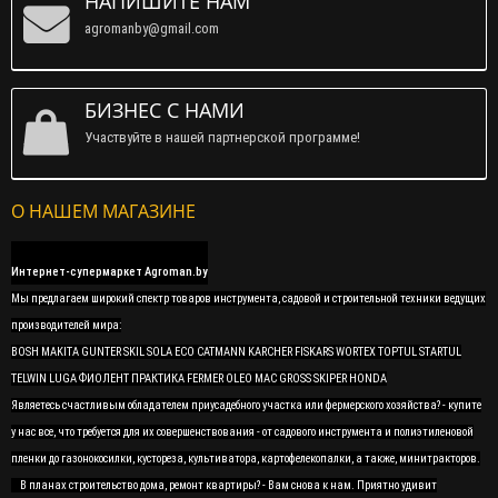
НАПИШИТЕ НАМ
agromanby@gmail.com
БИЗНЕС С НАМИ
Участвуйте в нашей партнерской программе!
О НАШЕМ МАГАЗИНЕ
Интернет-супермаркет Agroman.by
Мы предлагаем широкий спектр товаров инструмента, садовой и строительной техники ведущих
производителей мира:
BOSH MAKITA GUNTER SKIL SOLA ECO CATMANN KARCHER FISKARS WORTEX TOPTUL STARTUL
TELWIN LUGA ФИОЛЕНТ ПРАКТИКА FERMER OLEO MAC GROSS SKIPER HONDA
Являетесь счастливым обладателем приусадебного участка или фермерского хозяйства? - купите
у нас все, что требуется для их совершенствования - от садового инструмента и полиэтиленовой
пленки до газонокосилки, кустореза, культиватора, картофелекопалки, а также, минитракторов.
В планах строительство дома, ремонт квартиры? - Вам снова к нам. Приятно удивит