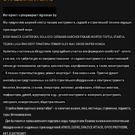
Интернет-супермаркет Agroman.by
Мы предлагаем широкий спектр товаров инструмента, садовой и строительной техники ведущих
производителей мира:
BOSH MAKITA GUNTER SKIL SOLA ECO CATMANN KARCHER FISKARS WORTEX TOPTUL STARTUL
TELWIN LUGA ФИОЛЕНТ ПРАКТИКА FERMER OLEO MAC GROSS SKIPER HONDA
Являетесь счастливым обладателем приусадебного участка или фермерского хозяйства? - купите
у нас все, что требуется для их совершенствования - от садового инструмента и полиэтиленовой
пленки до газонокосилки, кустореза, культиватора, картофелекопалки, а также, минитракторов.
В планах строительство дома, ремонт квартиры? - Вам снова к нам. Приятно удивит
многообразие представленных на сайте строительного оборудования и электроинструмента:
бензопил, бензорезов, станков, генераторов, мотопомп, шлифмашин, отбойных молотков,
перфораторов, дрелей, шуруповертов и др., ручного инструмента: малярного, штукатурного,
слесарного, измерительного, общестроительного.
Стройка более крупных масштабов? – в наличии вышки, леса, лестницы, стремянки, подмости,
туры, бетономешалки.
Для бытового и промышленного подогрева воды предлагаем Вашему вниманию отопительное
оборудование от надежных производителей ATMOS, DEFRO, DRAZICE ATTACK, OPOP, PROTHERM,
KBT, ELEKTROMET.