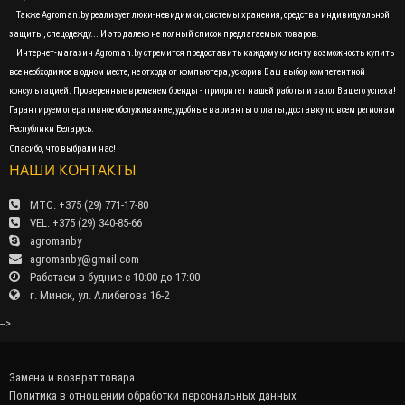
Также Agroman.by реализует люки-невидимки, системы хранения, средства индивидуальной
защиты, спецодежду... И это далеко не полный список предлагаемых товаров.
Интернет-магазин Agroman.by стремится предоставить каждому клиенту возможность купить
все необходимое в одном месте, не отходя от компьютера, ускорив Ваш выбор компетентной
консультацией. Проверенные временем бренды - приоритет нашей работы и залог Вашего успеха!
Гарантируем оперативное обслуживание, удобные варианты оплаты, доставку по всем регионам
Республики Беларусь.
Спасибо, что выбрали нас!
НАШИ КОНТАКТЫ
МТС: +375 (29) 771-17-80
VEL: +375 (29) 340-85-66
agromanby
agromanby@gmail.com
Работаем в будние с 10:00 до 17:00
г. Минск, ул. Алибегова 16-2
-->
Замена и возврат товара
Политика в отношении обработки персональных данных