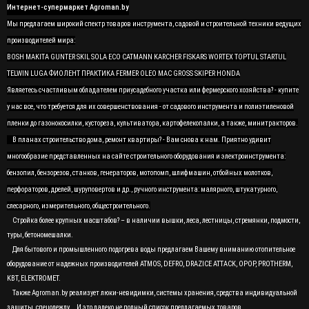
Интернет-супермаркет Agroman.by
Мы предлагаем широкий спектр товаров инструмента, садовой и строительной техники ведущих
производителей мира:
BOSH MAKITA GUNTER SKIL SOLA ECO CATMANN KARCHER FISKARS WORTEX TOPTUL STARTUL
TELWIN LUGA ФИОЛЕНТ ПРАКТИКА FERMER OLEO MAC GROSS SKIPER HONDA
Являетесь счастливым обладателем приусадебного участка или фермерского хозяйства? - купите
у нас все, что требуется для их совершенствования - от садового инструмента и полиэтиленовой
пленки до газонокосилки, кустореза, культиватора, картофелекопалки, а также, минитракторов.
В планах строительство дома, ремонт квартиры? - Вам снова к нам. Приятно удивит
многообразие представленных на сайте строительного оборудования и электроинструмента:
бензопил, бензорезов, станков, генераторов, мотопомп, шлифмашин, отбойных молотков,
перфораторов, дрелей, шуруповертов и др., ручного инструмента: малярного, штукатурного,
слесарного, измерительного, общестроительного.
Стройка более крупных масштабов? – в наличии вышки, леса, лестницы, стремянки, подмости,
туры, бетономешалки.
Для бытового и промышленного подогрева воды предлагаем Вашему вниманию отопительное
оборудование от надежных производителей ATMOS, DEFRO, DRAZICE ATTACK, OPOP, PROTHERM,
KBT, ELEKTROMET.
Также Agroman.by реализует люки-невидимки, системы хранения, средства индивидуальной
защиты, спецодежду... И это далеко не полный список предлагаемых товаров.