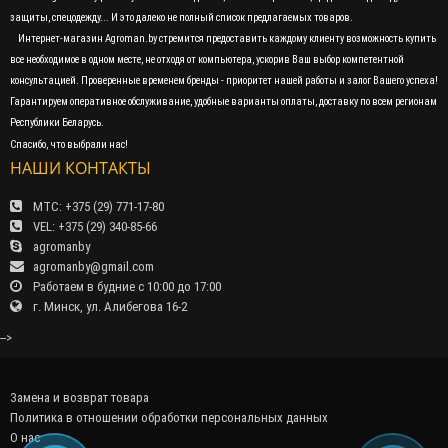
защиты, спецодежду... И это далеко не полный список предлагаемых товаров.
Интернет-магазин Agroman.by стремится предоставить каждому клиенту возможность купить
все необходимое в одном месте, не отходя от компьютера, ускорив Ваш выбор компетентной
консультацией. Проверенные временем бренды - приоритет нашей работы и залог Вашего успеха!
Гарантируем оперативное обслуживание, удобные варианты оплаты, доставку по всем регионам
Республики Беларусь.
Спасибо, что выбрали нас!
НАШИ КОНТАКТЫ
МТС: +375 (29) 771-17-80
VEL: +375 (29) 340-85-66
agromanby
agromanby@gmail.com
Работаем в будние с 10:00 до 17:00
г. Минск, ул. Алибегова 16-2
-->
Замена и возврат товара
Политика в отношении обработки персональных данных
О нас