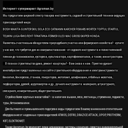
Интернет-супермаркет Agroman.by
Мы предлагаем широкий спектр товаров инструмента, садовой и строительной техники ведущих
производителей мира:
BOSH MAKITA GUNTER SKIL SOLA ECO CATMANN KARCHER FISKARS WORTEX TOPTUL STARTUL
TELWIN LUGA ФИОЛЕНТ ПРАКТИКА FERMER OLEO MAC GROSS SKIPER HONDA
Являетесь счастливым обладателем приусадебного участка или фермерского хозяйства? - купите
у нас все, что требуется для их совершенствования - от садового инструмента и полиэтиленовой
пленки до газонокосилки, кустореза, культиватора, картофелекопалки, а также, минитракторов.
В планах строительство дома, ремонт квартиры? - Вам снова к нам. Приятно удивит
многообразие представленных на сайте строительного оборудования и электроинструмента:
бензопил, бензорезов, станков, генераторов, мотопомп, шлифмашин, отбойных молотков,
перфораторов, дрелей, шуруповертов и др., ручного инструмента: малярного, штукатурного,
слесарного, измерительного, общестроительного.
Стройка более крупных масштабов? – в наличии вышки, леса, лестницы, стремянки, подмости,
туры, бетономешалки.
Для бытового и промышленного подогрева воды предлагаем Вашему вниманию отопительное
оборудование от надежных производителей ATMOS, DEFRO, DRAZICE ATTACK, OPOP, PROTHERM,
KBT, ELEKTROMET.
Также Agroman.by реализует люки-невидимки, системы хранения, средства индивидуальной