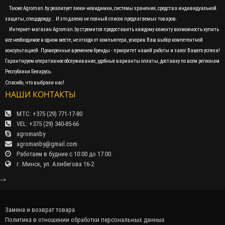
Также Agroman.by реализует люки-невидимки, системы хранения, средства индивидуальной
защиты, спецодежду... И это далеко не полный список предлагаемых товаров.
Интернет-магазин Agroman.by стремится предоставить каждому клиенту возможность купить
все необходимое в одном месте, не отходя от компьютера, ускорив Ваш выбор компетентной
консультацией. Проверенные временем бренды - приоритет нашей работы и залог Вашего успеха!
Гарантируем оперативное обслуживание, удобные варианты оплаты, доставку по всем регионам
Республики Беларусь.
Спасибо, что выбрали нас!
НАШИ КОНТАКТЫ
МТС: +375 (29) 771-17-80
VEL: +375 (29) 340-85-66
agromanby
agromanby@gmail.com
Работаем в будние с 10:00 до 17:00
г. Минск, ул. Алибегова 16-2
-->
Замена и возврат товара
Политика в отношении обработки персональных данных