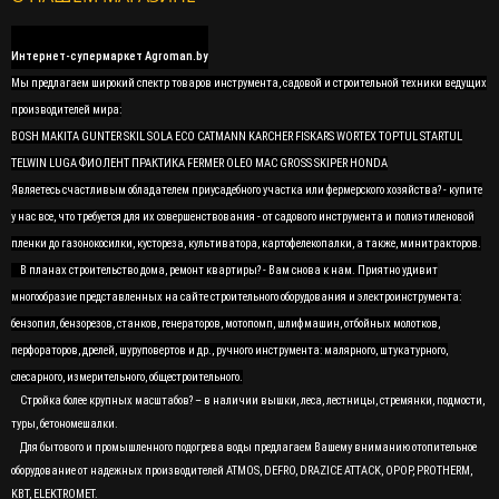
Интернет-супермаркет Agroman.by
Мы предлагаем широкий спектр товаров инструмента, садовой и строительной техники ведущих
производителей мира:
BOSH MAKITA GUNTER SKIL SOLA ECO CATMANN KARCHER FISKARS WORTEX TOPTUL STARTUL
TELWIN LUGA ФИОЛЕНТ ПРАКТИКА FERMER OLEO MAC GROSS SKIPER HONDA
Являетесь счастливым обладателем приусадебного участка или фермерского хозяйства? - купите
у нас все, что требуется для их совершенствования - от садового инструмента и полиэтиленовой
пленки до газонокосилки, кустореза, культиватора, картофелекопалки, а также, минитракторов.
В планах строительство дома, ремонт квартиры? - Вам снова к нам. Приятно удивит
многообразие представленных на сайте строительного оборудования и электроинструмента:
бензопил, бензорезов, станков, генераторов, мотопомп, шлифмашин, отбойных молотков,
перфораторов, дрелей, шуруповертов и др., ручного инструмента: малярного, штукатурного,
слесарного, измерительного, общестроительного.
Стройка более крупных масштабов? – в наличии вышки, леса, лестницы, стремянки, подмости,
туры, бетономешалки.
Для бытового и промышленного подогрева воды предлагаем Вашему вниманию отопительное
оборудование от надежных производителей ATMOS, DEFRO, DRAZICE ATTACK, OPOP, PROTHERM,
KBT, ELEKTROMET.