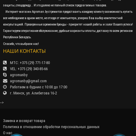
защиты, спецодежду... И это далеко не полный список предлагаемых товаров.
Интернет-магазин Agroman.by стремится предоставить каждому клиенту возможность купить
все необходимое в одном месте, не отходя от компьютера, ускорив Ваш выбор компетентной
консультацией. Проверенные временем бренды - приоритет нашей работы и залог Вашего успеха!
Гарантируем оперативное обслуживание, удобные варианты оплаты, доставку по всем регионам
Республики Беларусь.
Спасибо, что выбрали нас!
НАШИ КОНТАКТЫ
МТС: +375 (29) 771-17-80
VEL: +375 (29) 340-85-66
agromanby
agromanby@gmail.com
Работаем в будние с 10:00 до 17:00
г. Минск, ул. Алибегова 16-2
-->
Замена и возврат товара
Политика в отношении обработки персональных данных
О нас