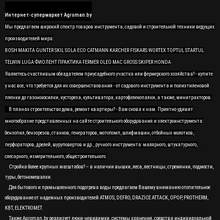
Интернет-супермаркет Agroman.by
Мы предлагаем широкий спектр товаров инструмента, садовой и строительной техники ведущих
производителей мира:
BOSH MAKITA GUNTER SKIL SOLA ECO CATMANN KARCHER FISKARS WORTEX TOPTUL STARTUL
TELWIN LUGA ФИОЛЕНТ ПРАКТИКА FERMER OLEO MAC GROSS SKIPER HONDA
Являетесь счастливым обладателем приусадебного участка или фермерского хозяйства? - купите
у нас все, что требуется для их совершенствования - от садового инструмента и полиэтиленовой
пленки до газонокосилки, кустореза, культиватора, картофелекопалки, а также, минитракторов.
В планах строительство дома, ремонт квартиры? - Вам снова к нам. Приятно удивит
многообразие представленных на сайте строительного оборудования и электроинструмента:
бензопил, бензорезов, станков, генераторов, мотопомп, шлифмашин, отбойных молотков,
перфораторов, дрелей, шуруповертов и др., ручного инструмента: малярного, штукатурного,
слесарного, измерительного, общестроительного.
Стройка более крупных масштабов? – в наличии вышки, леса, лестницы, стремянки, подмости,
туры, бетономешалки.
Для бытового и промышленного подогрева воды предлагаем Вашему вниманию отопительное
оборудование от надежных производителей ATMOS, DEFRO, DRAZICE ATTACK, OPOP, PROTHERM,
KBT, ELEKTROMET.
Также Agroman.by реализует люки-невидимки, системы хранения, средства индивидуальной