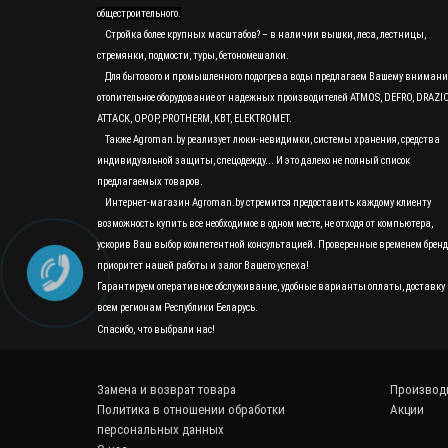
общестроительного.
Стройка более крупных масштабов? – в наличии вышки, леса, лестницы,
стремянки, подмости, туры, бетономешалки.
Для бытового и промышленного подогрева воды предлагаем Вашему вниман
отопительное оборудование от надежных производителей ATMOS, DEFRO, DRAZI
ATTACK, OPOP, PROTHERM, KBT, ELEKTROMET.
Также Agroman.by реализует люки-невидимки, системы хранения, средства
индивидуальной защиты, спецодежду... И это далеко не полный список
предлагаемых товаров.
Интернет-магазин Agroman.by стремится предоставить каждому клиенту
возможность купить все необходимое в одном месте, не отходя от компьютера,
ускорив Ваш выбор компетентной консультацией. Проверенные временем бренд
приоритет нашей работы и залог Вашего успеха!
Гарантируем оперативное обслуживание, удобные варианты оплаты, доставку 
всем регионам Республики Беларусь.
Спасибо, что выбрали нас!
Замена и возврат товара
Производ
Политика в отношении обработки
Акции
персональных данных