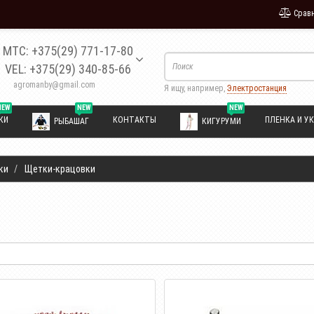
Сравн
МТС: +375(29) 771-17-80
VEL: +375(29) 340-85-66
agromanby@gmail.com
Я ищу, например,
Электростанция
NEW
NEW
NEW
КИ
КОНТАКТЫ
ПЛЕНКА И УК
РЫБАШАГ
КИГУРУМИ
ки
Щетки-крацовки