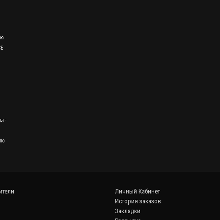
ию
CE
ы -
по
ители
Личный Кабинет
История заказов
Закладки