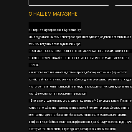
О НАШЕМ МАГАЗИНЕ
Интернет-супермаркет Agroman.by
Мы предлагаем широкий спектр товаров инструмента, садовой и строительной
техники ведущих производителей мира:
BOSH MAKITA GUNTER SKIL SOLA ECO CATMANN KARCHER FISKARS WORTEX TOP
STARTUL TELWIN LUGA ФИОЛЕНТ ПРАКТИКА FERMER OLEO MAC GROSS SKIPER
HONDA
Являетесь счастливым обладателем приусадебного участка или фермерского
хозяйства? - купите у нас все, что требуется для их совершенствования - от садов
инструмента и полиэтиленовой пленки до газонокосилки, кустореза, культивато
картофелекопалки, а также, минитракторов.
В планах строительство дома, ремонт квартиры? - Вам снова к нам. Приятно
удивит многообразие представленных на сайте строительного оборудования и
электроинструмента: бензопил, бензорезов, станков, генераторов, мотопомп,
шлифмашин, отбойных молотков, перфораторов, дрелей, шуруповертов и др., руч
инструмента: малярного, штукатурного, слесарного, измерительного,