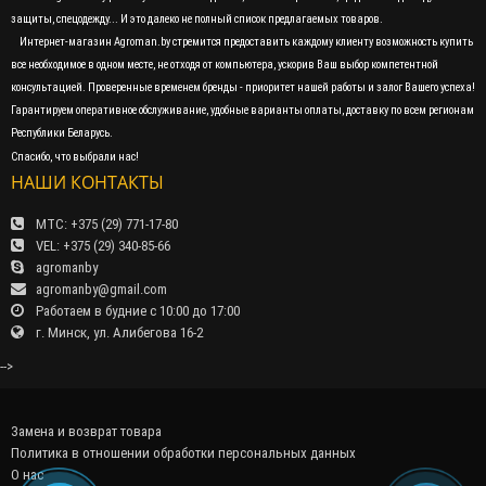
защиты, спецодежду... И это далеко не полный список предлагаемых товаров.
Интернет-магазин Agroman.by стремится предоставить каждому клиенту возможность купить
все необходимое в одном месте, не отходя от компьютера, ускорив Ваш выбор компетентной
консультацией. Проверенные временем бренды - приоритет нашей работы и залог Вашего успеха!
Гарантируем оперативное обслуживание, удобные варианты оплаты, доставку по всем регионам
Республики Беларусь.
Спасибо, что выбрали нас!
НАШИ КОНТАКТЫ
МТС: +375 (29) 771-17-80
VEL: +375 (29) 340-85-66
agromanby
agromanby@gmail.com
Работаем в будние с 10:00 до 17:00
г. Минск, ул. Алибегова 16-2
-->
Замена и возврат товара
Политика в отношении обработки персональных данных
О нас