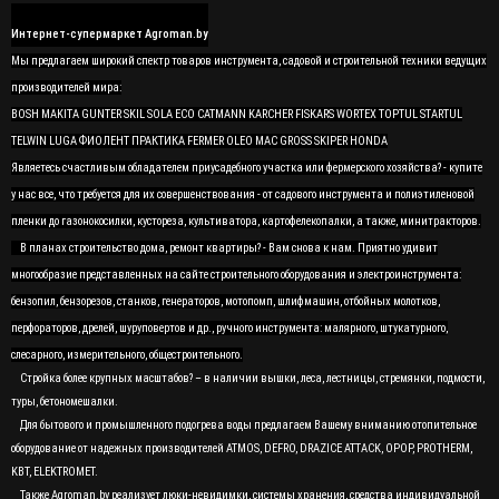
Интернет-супермаркет Agroman.by
Мы предлагаем широкий спектр товаров инструмента, садовой и строительной техники ведущих
производителей мира:
BOSH MAKITA GUNTER SKIL SOLA ECO CATMANN KARCHER FISKARS WORTEX TOPTUL STARTUL
TELWIN LUGA ФИОЛЕНТ ПРАКТИКА FERMER OLEO MAC GROSS SKIPER HONDA
Являетесь счастливым обладателем приусадебного участка или фермерского хозяйства? - купите
у нас все, что требуется для их совершенствования - от садового инструмента и полиэтиленовой
пленки до газонокосилки, кустореза, культиватора, картофелекопалки, а также, минитракторов.
В планах строительство дома, ремонт квартиры? - Вам снова к нам. Приятно удивит
многообразие представленных на сайте строительного оборудования и электроинструмента:
бензопил, бензорезов, станков, генераторов, мотопомп, шлифмашин, отбойных молотков,
перфораторов, дрелей, шуруповертов и др., ручного инструмента: малярного, штукатурного,
слесарного, измерительного, общестроительного.
Стройка более крупных масштабов? – в наличии вышки, леса, лестницы, стремянки, подмости,
туры, бетономешалки.
Для бытового и промышленного подогрева воды предлагаем Вашему вниманию отопительное
оборудование от надежных производителей ATMOS, DEFRO, DRAZICE ATTACK, OPOP, PROTHERM,
KBT, ELEKTROMET.
Также Agroman.by реализует люки-невидимки, системы хранения, средства индивидуальной