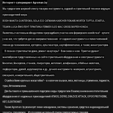
Интернет-супермаркет Agroman.by
Мы предлагаем широкий спектр товаров инструмента, садовой и строительной техники ведущих
производителей мира:
BOSH MAKITA GUNTER SKIL SOLA ECO CATMANN KARCHER FISKARS WORTEX TOPTUL STARTUL
TELWIN LUGA ФИОЛЕНТ ПРАКТИКА FERMER OLEO MAC GROSS SKIPER HONDA
Являетесь счастливым обладателем приусадебного участка или фермерского хозяйства? - купите
у нас все, что требуется для их совершенствования - от садового инструмента и полиэтиленовой
пленки до газонокосилки, кустореза, культиватора, картофелекопалки, а также, минитракторов.
В планах строительство дома, ремонт квартиры? - Вам снова к нам. Приятно удивит
многообразие представленных на сайте строительного оборудования и электроинструмента:
бензопил, бензорезов, станков, генераторов, мотопомп, шлифмашин, отбойных молотков,
перфораторов, дрелей, шуруповертов и др., ручного инструмента: малярного, штукатурного,
слесарного, измерительного, общестроительного.
Стройка более крупных масштабов? – в наличии вышки, леса, лестницы, стремянки, подмости,
туры, бетономешалки.
Для бытового и промышленного подогрева воды предлагаем Вашему вниманию отопительное
оборудование от надежных производителей ATMOS, DEFRO, DRAZICE ATTACK, OPOP, PROTHERM,
KBT, ELEKTROMET.
Также Agroman.by реализует люки-невидимки, системы хранения, средства индивидуальной
защиты, спецодежду... И это далеко не полный список предлагаемых товаров.