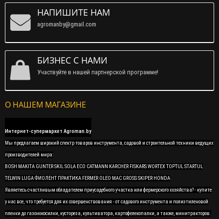
НАПИШИТЕ НАМ
agromanby@gmail.com
БИЗНЕС С НАМИ
Участвуйте в нашей партнерской программе!
О НАШЕМ МАГАЗИНЕ
Интернет-супермаркет Agroman.by
Мы предлагаем широкий спектр товаров инструмента, садовой и строительной техники ведущих
производителей мира:
BOSH MAKITA GUNTER SKIL SOLA ECO CATMANN KARCHER FISKARS WORTEX TOPTUL STARTUL
TELWIN LUGA ФИОЛЕНТ ПРАКТИКА FERMER OLEO MAC GROSS SKIPER HONDA
Являетесь счастливым обладателем приусадебного участка или фермерского хозяйства? - купите
у нас все, что требуется для их совершенствования - от садового инструмента и полиэтиленовой
пленки до газонокосилки, кустореза, культиватора, картофелекопалки, а также, минитракторов.