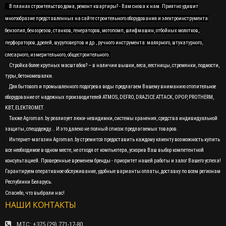
В планах строительство дома, ремонт квартиры? - Вам снова к нам. Приятно удивит
многообразие представленных на сайте строительного оборудования и электроинструмента:
бензопил, бензорезов, станков, генераторов, мотопомп, шлифмашин, отбойных молотков,
перфораторов, дрелей, шуруповертов и др., ручного инструмента: малярного, штукатурного,
слесарного, измерительного, общестроительного.
Стройка более крупных масштабов? – в наличии вышки, леса, лестницы, стремянки, подмости,
туры, бетономешалки.
Для бытового и промышленного подогрева воды предлагаем Вашему вниманию отопительное
оборудование от надежных производителей ATMOS, DEFRO, DRAZICE ATTACK, OPOP, PROTHERM,
KBT, ELEKTROMET.
Также Agroman.by реализует люки-невидимки, системы хранения, средства индивидуальной
защиты, спецодежду... И это далеко не полный список предлагаемых товаров.
Интернет-магазин Agroman.by стремится предоставить каждому клиенту возможность купить
все необходимое в одном месте, не отходя от компьютера, ускорив Ваш выбор компетентной
консультацией. Проверенные временем бренды - приоритет нашей работы и залог Вашего успеха!
Гарантируем оперативное обслуживание, удобные варианты оплаты, доставку по всем регионам
Республики Беларусь.
Спасибо, что выбрали нас!
НАШИ КОНТАКТЫ
МТС: +375 (29) 771-17-80