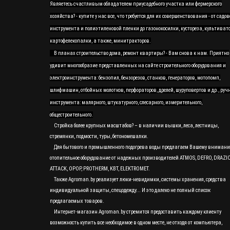
Являетесь счастливым обладателем приусадебного участка или фермерского
хозяйства? - купите у нас все, что требуется для их совершенствования - от садов
инструмента и полиэтиленовой пленки до газонокосилки, кустореза, культивато
картофелекопалки, а также, минитракторов.
В планах строительство дома, ремонт квартиры? - Вам снова к нам. Приятно
удивит многообразие представленных на сайте строительного оборудования и
электроинструмента: бензопил, бензорезов, станков, генераторов, мотопомп,
шлифмашин, отбойных молотков, перфораторов, дрелей, шуруповертов и др., руч
инструмента: малярного, штукатурного, слесарного, измерительного,
общестроительного.
Стройка более крупных масштабов? – в наличии вышки, леса, лестницы,
стремянки, подмости, туры, бетономешалки.
Для бытового и промышленного подогрева воды предлагаем Вашему вниман
отопительное оборудование от надежных производителей ATMOS, DEFRO, DRAZI
ATTACK, OPOP, PROTHERM, KBT, ELEKTROMET.
Также Agroman.by реализует люки-невидимки, системы хранения, средства
индивидуальной защиты, спецодежду... И это далеко не полный список
предлагаемых товаров.
Интернет-магазин Agroman.by стремится предоставить каждому клиенту
возможность купить все необходимое в одном месте, не отходя от компьютера,