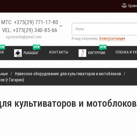
Сравн
МТС: +375(29) 771-17-80
VEL: +375(29) 340-85-66
agromanby@gmail.com
Я ищу, например,
Электростанция
NEW
NEW
NEW
КИ
КОНТАКТЫ
ПЛЕНКА И УК
РЫБАШАГ
КИГУРУМИ
ьные
Навесное оборудование для культиваторов и мотоблоков
в (г.Гагарин)
ля культиваторов и мотоблоков 