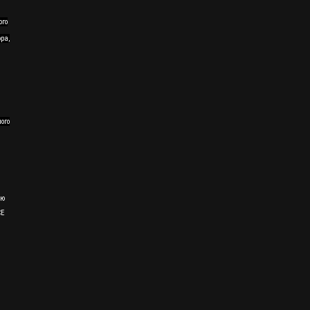
ого
ра,
ного
ию
CE