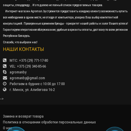
защиты, спецодежду... И это далеко не полный список предлагаемых товаров.
Интернет-магазин Agroman.by стремится предоставить каждому клиенту возможность купить
все необходимое в одном месте, не отходя от компьютера, ускорив Ваш выбор компетентной
консультацией. Проверенные временем бренды - приоритет нашей работы и залог Вашего успеха!
Гарантируем оперативное обслуживание, удобные варианты оплаты, доставку по всем регионам
Республики Беларусь.
Спасибо, что выбрали нас!
НАШИ КОНТАКТЫ
МТС: +375 (29) 771-17-80
VEL: +375 (29) 340-85-66
agromanby
agromanby@gmail.com
Работаем в будние с 10:00 до 17:00
г. Минск, ул. Алибегова 16-2
-->
Замена и возврат товара
Политика в отношении обработки персональных данных
О нас