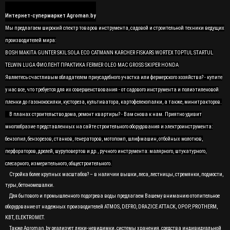
Интернет-супермаркет Agroman.by
Мы предлагаем широкий спектр товаров инструмента, садовой и строительной техники ведущих
производителей мира:
BOSH MAKITA GUNTER SKIL SOLA ECO CATMANN KARCHER FISKARS WORTEX TOPTUL STARTUL
TELWIN LUGA ФИОЛЕНТ ПРАКТИКА FERMER OLEO MAC GROSS SKIPER HONDA
Являетесь счастливым обладателем приусадебного участка или фермерского хозяйства? - купите
у нас все, что требуется для их совершенствования - от садового инструмента и полиэтиленовой
пленки до газонокосилки, кустореза, культиватора, картофелекопалки, а также, минитракторов.
В планах строительство дома, ремонт квартиры? - Вам снова к нам. Приятно удивит
многообразие представленных на сайте строительного оборудования и электроинструмента:
бензопил, бензорезов, станков, генераторов, мотопомп, шлифмашин, отбойных молотков,
перфораторов, дрелей, шуруповертов и др., ручного инструмента: малярного, штукатурного,
слесарного, измерительного, общестроительного.
Стройка более крупных масштабов? – в наличии вышки, леса, лестницы, стремянки, подмости,
туры, бетономешалки.
Для бытового и промышленного подогрева воды предлагаем Вашему вниманию отопительное
оборудование от надежных производителей ATMOS, DEFRO, DRAZICE ATTACK, OPOP, PROTHERM,
KBT, ELEKTROMET.
Также Agroman.by реализует люки-невидимки, системы хранения, средства индивидуальной