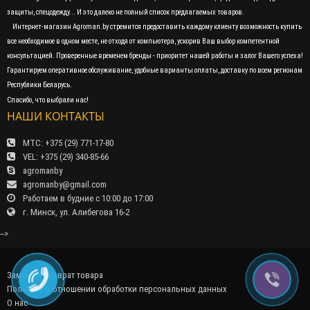
защиты, спецодежду... И это далеко не полный список предлагаемых товаров.
Интернет-магазин Agroman.by стремится предоставить каждому клиенту возможность купить
все необходимое в одном месте, не отходя от компьютера, ускорив Ваш выбор компетентной
консультацией. Проверенные временем бренды - приоритет нашей работы и залог Вашего успеха!
Гарантируем оперативное обслуживание, удобные варианты оплаты, доставку по всем регионам
Республики Беларусь.
Спасибо, что выбрали нас!
НАШИ КОНТАКТЫ
МТС: +375 (29) 771-17-80
VEL: +375 (29) 340-85-66
agromanby
agromanby@gmail.com
Работаем в будние с 10:00 до 17:00
г. Минск, ул. Алибегова 16-2
-->
Замена и возврат товара
Политика в отношении обработки персональных данных
О нас