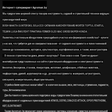
Интернет-супермаркет Agroman.by
Мы предлагаем широкий спектр товаров инструмента, садовой и строительной техники ведущих
производителей мира:
BOSH MAKITA GUNTER SKIL SOLA ECO CATMANN KARCHER FISKARS WORTEX TOPTUL STARTUL
TELWIN LUGA ФИОЛЕНТ ПРАКТИКА FERMER OLEO MAC GROSS SKIPER HONDA
Являетесь счастливым обладателем приусадебного участка или фермерского хозяйства? - купите
у нас все, что требуется для их совершенствования - от садового инструмента и полиэтиленовой
пленки до газонокосилки, кустореза, культиватора, картофелекопалки, а также, минитракторов.
В планах строительство дома, ремонт квартиры? - Вам снова к нам. Приятно удивит
многообразие представленных на сайте строительного оборудования и электроинструмента:
бензопил, бензорезов, станков, генераторов, мотопомп, шлифмашин, отбойных молотков,
перфораторов, дрелей, шуруповертов и др., ручного инструмента: малярного, штукатурного,
слесарного, измерительного, общестроительного.
Стройка более крупных масштабов? – в наличии вышки, леса, лестницы, стремянки, подмости,
туры, бетономешалки.
Для бытового и промышленного подогрева воды предлагаем Вашему вниманию отопительное
оборудование от надежных производителей ATMOS, DEFRO, DRAZICE ATTACK, OPOP, PROTHERM,
KBT, ELEKTROMET.
Также Agroman.by реализует люки-невидимки, системы хранения, средства индивидуальной