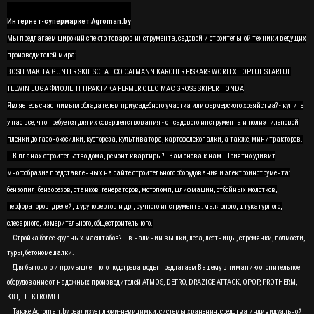
Интернет-супермаркет Agroman.by
Мы предлагаем широкий спектр товаров инструмента, садовой и строительной техники ведущих
производителей мира:
BOSH MAKITA GUNTER SKIL SOLA ECO CATMANN KARCHER FISKARS WORTEX TOPTUL STARTUL
TELWIN LUGA ФИОЛЕНТ ПРАКТИКА FERMER OLEO MAC GROSS SKIPER HONDA
Являетесь счастливым обладателем приусадебного участка или фермерского хозяйства? - купите
у нас все, что требуется для их совершенствования - от садового инструмента и полиэтиленовой
пленки до газонокосилки, кустореза, культиватора, картофелекопалки, а также, минитракторов.
В планах строительство дома, ремонт квартиры? - Вам снова к нам. Приятно удивит
многообразие представленных на сайте строительного оборудования и электроинструмента:
бензопил, бензорезов, станков, генераторов, мотопомп, шлифмашин, отбойных молотков,
перфораторов, дрелей, шуруповертов и др., ручного инструмента: малярного, штукатурного,
слесарного, измерительного, общестроительного.
Стройка более крупных масштабов? – в наличии вышки, леса, лестницы, стремянки, подмости,
туры, бетономешалки.
Для бытового и промышленного подогрева воды предлагаем Вашему вниманию отопительное
оборудование от надежных производителей ATMOS, DEFRO, DRAZICE ATTACK, OPOP, PROTHERM,
KBT, ELEKTROMET.
Также Agroman.by реализует люки-невидимки, системы хранения, средства индивидуальной