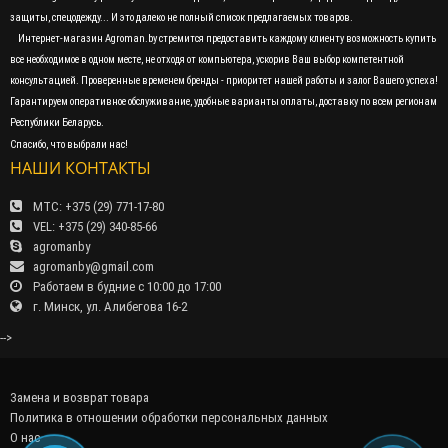
защиты, спецодежду... И это далеко не полный список предлагаемых товаров.
Интернет-магазин Agroman.by стремится предоставить каждому клиенту возможность купить
все необходимое в одном месте, не отходя от компьютера, ускорив Ваш выбор компетентной
консультацией. Проверенные временем бренды - приоритет нашей работы и залог Вашего успеха!
Гарантируем оперативное обслуживание, удобные варианты оплаты, доставку по всем регионам
Республики Беларусь.
Спасибо, что выбрали нас!
НАШИ КОНТАКТЫ
МТС: +375 (29) 771-17-80
VEL: +375 (29) 340-85-66
agromanby
agromanby@gmail.com
Работаем в будние с 10:00 до 17:00
г. Минск, ул. Алибегова 16-2
-->
Замена и возврат товара
Политика в отношении обработки персональных данных
О нас