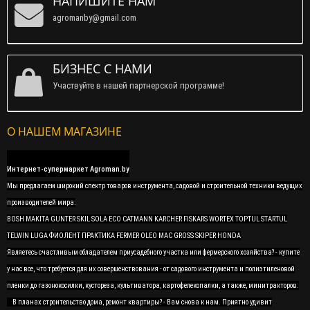
НАПИШИТЕ НАМ
agromanby@gmail.com
БИЗНЕС С НАМИ
Участвуйте в нашей партнерской программе!
О НАШЕМ МАГАЗИНЕ
Интернет-супермаркет Agroman.by
Мы предлагаем широкий спектр товаров инструмента, садовой и строительной техники ведущих
производителей мира:
BOSH MAKITA GUNTER SKIL SOLA ECO CATMANN KARCHER FISKARS WORTEX TOPTUL STARTUL
TELWIN LUGA ФИОЛЕНТ ПРАКТИКА FERMER OLEO MAC GROSS SKIPER HONDA
Являетесь счастливым обладателем приусадебного участка или фермерского хозяйства? - купите
у нас все, что требуется для их совершенствования - от садового инструмента и полиэтиленовой
пленки до газонокосилки, кустореза, культиватора, картофелекопалки, а также, минитракторов.
В планах строительство дома, ремонт квартиры? - Вам снова к нам. Приятно удивит