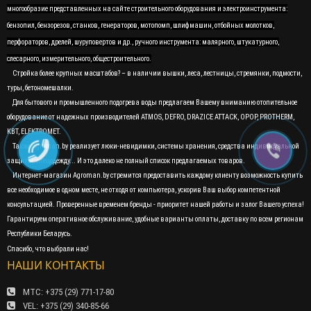
многообразие представленных на сайте строительного оборудования и электроинструмента:
бензопил, бензорезов, станков, генераторов, мотопомп, шлифмашин, отбойных молотков,
перфораторов, дрелей, шуруповертов и др., ручного инструмента: малярного, штукатурного,
слесарного, измерительного, общестроительного.
Стройка более крупных масштабов? – в наличии вышки, леса, лестницы, стремянки, подмости,
туры, бетономешалки.
Для бытового и промышленного подогрева воды предлагаем Вашему вниманию отопительное
оборудование от надежных производителей ATMOS, DEFRO, DRAZICE ATTACK, OPOP, PROTHERM,
KBT, ELEKTROMET.
Также Agroman.by реализует люки-невидимки, системы хранения, средства индивидуальной
защиты, спецодежду... И это далеко не полный список предлагаемых товаров.
Интернет-магазин Agroman.by стремится предоставить каждому клиенту возможность купить
все необходимое в одном месте, не отходя от компьютера, ускорив Ваш выбор компетентной
консультацией. Проверенные временем бренды - приоритет нашей работы и залог Вашего успеха!
Гарантируем оперативное обслуживание, удобные варианты оплаты, доставку по всем регионам
Республики Беларусь.
Спасибо, что выбрали нас!
НАШИ КОНТАКТЫ
МТС: +375 (29) 771-17-80
VEL: +375 (29) 340-85-66