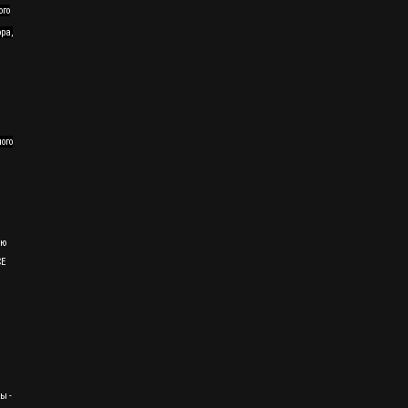
ого
ра,
ного
ию
CE
ы -