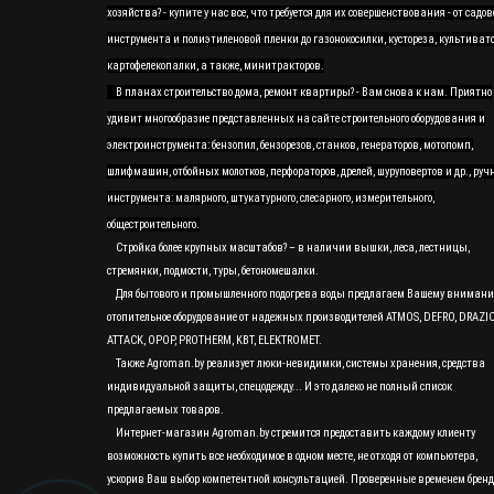
хозяйства? - купите у нас все, что требуется для их совершенствования - от садов
инструмента и полиэтиленовой пленки до газонокосилки, кустореза, культивато
картофелекопалки, а также, минитракторов.
В планах строительство дома, ремонт квартиры? - Вам снова к нам. Приятно
удивит многообразие представленных на сайте строительного оборудования и
электроинструмента: бензопил, бензорезов, станков, генераторов, мотопомп,
шлифмашин, отбойных молотков, перфораторов, дрелей, шуруповертов и др., руч
инструмента: малярного, штукатурного, слесарного, измерительного,
общестроительного.
Стройка более крупных масштабов? – в наличии вышки, леса, лестницы,
стремянки, подмости, туры, бетономешалки.
Для бытового и промышленного подогрева воды предлагаем Вашему вниман
отопительное оборудование от надежных производителей ATMOS, DEFRO, DRAZI
ATTACK, OPOP, PROTHERM, KBT, ELEKTROMET.
Также Agroman.by реализует люки-невидимки, системы хранения, средства
индивидуальной защиты, спецодежду... И это далеко не полный список
предлагаемых товаров.
Интернет-магазин Agroman.by стремится предоставить каждому клиенту
возможность купить все необходимое в одном месте, не отходя от компьютера,
ускорив Ваш выбор компетентной консультацией. Проверенные временем бренд