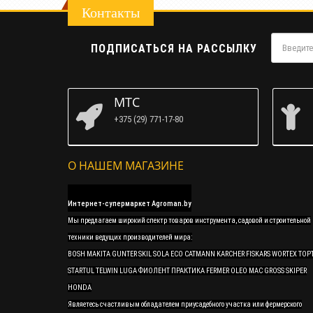
Контакты
ПОДПИСАТЬСЯ НА РАССЫЛКУ
МТС
+375 (29) 771-17-80
О НАШЕМ МАГАЗИНЕ
Интернет-супермаркет Agroman.by
Мы предлагаем широкий спектр товаров инструмента, садовой и строительной
техники ведущих производителей мира:
BOSH MAKITA GUNTER SKIL SOLA ECO CATMANN KARCHER FISKARS WORTEX TOP
STARTUL TELWIN LUGA ФИОЛЕНТ ПРАКТИКА FERMER OLEO MAC GROSS SKIPER
HONDA
Являетесь счастливым обладателем приусадебного участка или фермерского