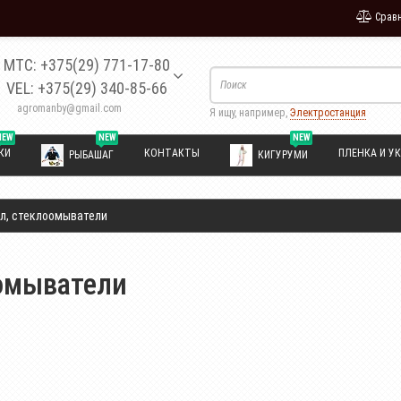
Сравн
МТС: +375(29) 771-17-80
VEL: +375(29) 340-85-66
agromanby@gmail.com
Я ищу, например,
Электростанция
NEW
NEW
NEW
КИ
КОНТАКТЫ
ПЛЕНКА И УК
РЫБАШАГ
КИГУРУМИ
ол, стеклоомыватели
оомыватели