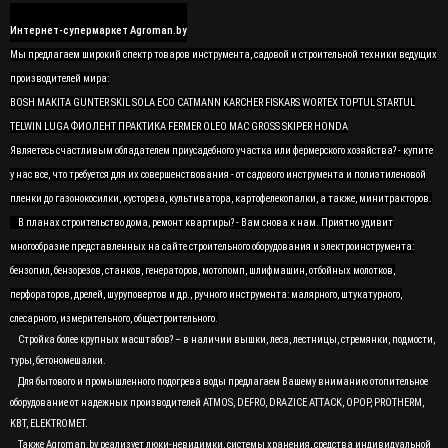
Интернет-супермаркет Agroman.by
Мы предлагаем широкий спектр товаров инструмента, садовой и строительной техники ведущих
производителей мира:
BOSH MAKITA GUNTER SKIL SOLA ECO CATMANN KARCHER FISKARS WORTEX TOPTUL STARTUL
TELWIN LUGA ФИОЛЕНТ ПРАКТИКА FERMER OLEO MAC GROSS SKIPER HONDA
Являетесь счастливым обладателем приусадебного участка или фермерского хозяйства? - купите
у нас все, что требуется для их совершенствования - от садового инструмента и полиэтиленовой
пленки до газонокосилки, кустореза, культиватора, картофелекопалки, а также, минитракторов.
В планах строительство дома, ремонт квартиры? - Вам снова к нам. Приятно удивит
многообразие представленных на сайте строительного оборудования и электроинструмента:
бензопил, бензорезов, станков, генераторов, мотопомп, шлифмашин, отбойных молотков,
перфораторов, дрелей, шуруповертов и др., ручного инструмента: малярного, штукатурного,
слесарного, измерительного, общестроительного.
Стройка более крупных масштабов? – в наличии вышки, леса, лестницы, стремянки, подмости,
туры, бетономешалки.
Для бытового и промышленного подогрева воды предлагаем Вашему вниманию отопительное
оборудование от надежных производителей ATMOS, DEFRO, DRAZICE ATTACK, OPOP, PROTHERM,
KBT, ELEKTROMET.
Также Agroman.by реализует люки-невидимки, системы хранения, средства индивидуальной