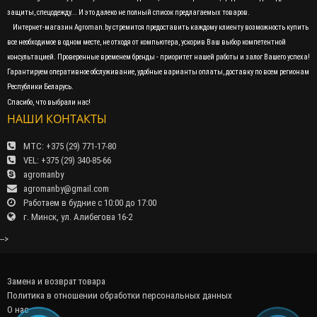
защиты, спецодежду... И это далеко не полный список предлагаемых товаров.
Интернет-магазин Agroman.by стремится предоставить каждому клиенту возможность купить
все необходимое в одном месте, не отходя от компьютера, ускорив Ваш выбор компетентной
консультацией. Проверенные временем бренды - приоритет нашей работы и залог Вашего успеха!
Гарантируем оперативное обслуживание, удобные варианты оплаты, доставку по всем регионам
Республики Беларусь.
Спасибо, что выбрали нас!
НАШИ КОНТАКТЫ
МТС: +375 (29) 771-17-80
VEL: +375 (29) 340-85-66
agromanby
agromanby@gmail.com
Работаем в будние с 10:00 до 17:00
г. Минск, ул. Алибегова 16-2
-->
Замена и возврат товара
Политика в отношении обработки персональных данных
О нас