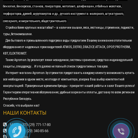
бензопил, бензорезов, станков, генераторов, мотопомп, шлифмашин, отбойных молотков,
перфораторов, дрелей, шуруповертов и др., ручного инструмента: малярного, штукатурного,
слесарного, измерительного, общестроительного.
Стройка более крупных масштабов? – в наличии вышки, леса, лестницы, стремянки, подмости,
туры, бетономешалки.
Для бытового и промышленного подогрева воды предлагаем Вашему вниманию отопительное
оборудование от надежных производителей ATMOS, DEFRO, DRAZICE ATTACK, OPOP, PROTHERM,
KBT, ELEKTROMET.
Также Agroman.by реализует люки-невидимки, системы хранения, средства индивидуальной
защиты, спецодежду... И это далеко не полный список предлагаемых товаров.
Интернет-магазин Agroman.by стремится предоставить каждому клиенту возможность купить
все необходимое в одном месте, не отходя от компьютера, ускорив Ваш выбор компетентной
консультацией. Проверенные временем бренды - приоритет нашей работы и залог Вашего успеха!
Гарантируем оперативное обслуживание, удобные варианты оплаты, доставку по всем регионам
Республики Беларусь.
Спасибо, что выбрали нас!
НАШИ КОНТАКТЫ
МТС: +375 (29) 771-17-80
VEL: +375 (29) 340-85-66
agromanby