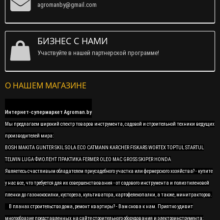
agromanby@gmail.com
БИЗНЕС С НАМИ
Участвуйте в нашей партнерской программе!
О НАШЕМ МАГАЗИНЕ
Интернет-супермаркет Agroman.by
Мы предлагаем широкий спектр товаров инструмента, садовой и строительной техники ведущих
производителей мира:
BOSH MAKITA GUNTER SKIL SOLA ECO CATMANN KARCHER FISKARS WORTEX TOPTUL STARTUL
TELWIN LUGA ФИОЛЕНТ ПРАКТИКА FERMER OLEO MAC GROSS SKIPER HONDA
Являетесь счастливым обладателем приусадебного участка или фермерского хозяйства? - купите
у нас все, что требуется для их совершенствования - от садового инструмента и полиэтиленовой
пленки до газонокосилки, кустореза, культиватора, картофелекопалки, а также, минитракторов.
В планах строительство дома, ремонт квартиры? - Вам снова к нам. Приятно удивит
многообразие представленных на сайте строительного оборудования и электроинструмента: