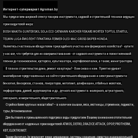
Интернет-супермаркет Agroman.by
Мы предлагаем широкий спектр товаров инструмента, садовой и строительной техники ведущих
производителей мира:
BOSH MAKITA GUNTER SKIL SOLA ECO CATMANN KARCHER FISKARS WORTEX TOPTUL STARTUL
TELWIN LUGA ФИОЛЕНТ ПРАКТИКА FERMER OLEO MAC GROSS SKIPER HONDA
Являетесь счастливым обладателем приусадебного участка или фермерского хозяйства? - купите
у нас все, что требуется для их совершенствования - от садового инструмента и полиэтиленовой
пленки до газонокосилки, кустореза, культиватора, картофелекопалки, а также, минитракторов.
В планах строительство дома, ремонт квартиры? - Вам снова к нам. Приятно удивит
многообразие представленных на сайте строительного оборудования и электроинструмента:
бензопил, бензорезов, станков, генераторов, мотопомп, шлифмашин, отбойных молотков,
перфораторов, дрелей, шуруповертов и др., ручного инструмента: малярного, штукатурного,
слесарного, измерительного, общестроительного.
Стройка более крупных масштабов? – в наличии вышки, леса, лестницы, стремянки, подмости,
туры, бетономешалки.
Для бытового и промышленного подогрева воды предлагаем Вашему вниманию отопительное
оборудование от надежных производителей ATMOS, DEFRO, DRAZICE ATTACK, OPOP, PROTHERM,
KBT, ELEKTROMET.
Также Agroman.by реализует люки-невидимки, системы хранения, средства индивидуальной