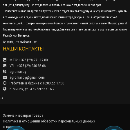
защиты, спецодежду... И это далеко не полный список предлагаемых товаров.
Интернет-магазин Agroman.by стремится предоставить каждому клиенту возможность купить
все необходимое в одном месте, не отходя от компьютера, ускорив Ваш выбор компетентной
консультацией. Проверенные временем бренды - приоритет нашей работы и залог Вашего успеха!
Гарантируем оперативное обслуживание, удобные варианты оплаты, доставку по всем регионам
Республики Беларусь.
Спасибо, что выбрали нас!
НАШИ КОНТАКТЫ
МТС: +375 (29) 771-17-80
VEL: +375 (29) 340-85-66
agromanby
agromanby@gmail.com
Работаем в будние с 10:00 до 17:00
г. Минск, ул. Алибегова 16-2
-->
Замена и возврат товара
Политика в отношении обработки персональных данных
О нас