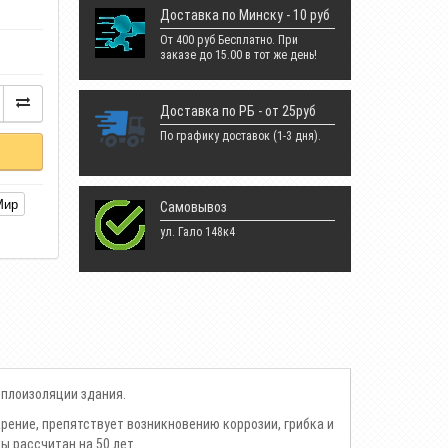
Доставка по Минску - 10 руб
От 400 руб Бесплатно. При
заказе до 15.00 в тот же день!
Доставка по РБ - от 25руб
По графику доставок (1-3 дня).
Мир
Самовывоз
ул. Гало 148к4
плоизоляции здания.
рение, препятствует возникновению коррозии, грибка и
 рассчитан на 50 лет.