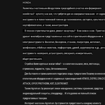
HONDA
Являетесь счастливым обладателем приусадебного участка или фермерского
хозяйства? - купите у нас все, что требуется для их совершенствования - от садов
инструмента и полиэтиленовой пленки до газонокосилки, кустореза, культивато
картофелекопалки, а также, минитракторов.
В планах строительство дома, ремонт квартиры? - Вам снова к нам. Приятно
удивит многообразие представленных на сайте строительного оборудования и
электроинструмента: бензопил, бензорезов, станков, генераторов, мотопомп,
шлифмашин, отбойных молотков, перфораторов, дрелей, шуруповертов и др., руч
инструмента: малярного, штукатурного, слесарного, измерительного,
общестроительного.
Стройка более крупных масштабов? – в наличии вышки, леса, лестницы,
стремянки, подмости, туры, бетономешалки.
Для бытового и промышленного подогрева воды предлагаем Вашему вниман
отопительное оборудование от надежных производителей ATMOS, DEFRO, DRAZI
ATTACK, OPOP, PROTHERM, KBT, ELEKTROMET.
Также Agroman.by реализует люки-невидимки, системы хранения, средства
индивидуальной защиты, спецодежду... И это далеко не полный список
предлагаемых товаров.
Интернет-магазин Agroman.by стремится предоставить каждому клиенту