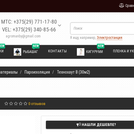
Сравн
МТС: +375(29) 771-17-80
VEL: +375(29) 340-85-66
agromanby@gmail.com
Я ищу, например,
Электростанция
NEW
NEW
NEW
КИ
КОНТАКТЫ
ПЛЕНКА И УК
РЫБАШАГ
КИГУРУМИ
материалы
Пароизоляция
Технохаут В (30м2)
0 отзывов
НАШЛИ ДЕШЕВЛЕ?