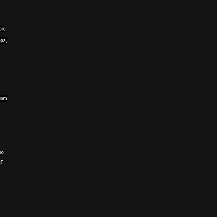
ого
ра,
ного
ию
CE