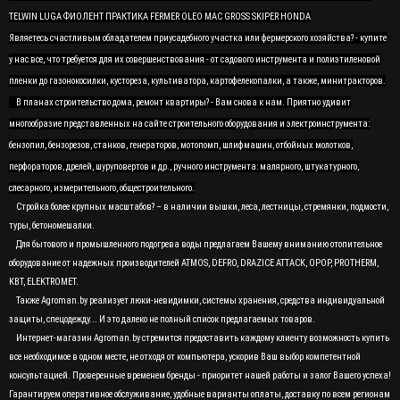
TELWIN LUGA ФИОЛЕНТ ПРАКТИКА FERMER OLEO MAC GROSS SKIPER HONDA
Являетесь счастливым обладателем приусадебного участка или фермерского хозяйства? - купите
у нас все, что требуется для их совершенствования - от садового инструмента и полиэтиленовой
пленки до газонокосилки, кустореза, культиватора, картофелекопалки, а также, минитракторов.
В планах строительство дома, ремонт квартиры? - Вам снова к нам. Приятно удивит
многообразие представленных на сайте строительного оборудования и электроинструмента:
бензопил, бензорезов, станков, генераторов, мотопомп, шлифмашин, отбойных молотков,
перфораторов, дрелей, шуруповертов и др., ручного инструмента: малярного, штукатурного,
слесарного, измерительного, общестроительного.
Стройка более крупных масштабов? – в наличии вышки, леса, лестницы, стремянки, подмости,
туры, бетономешалки.
Для бытового и промышленного подогрева воды предлагаем Вашему вниманию отопительное
оборудование от надежных производителей ATMOS, DEFRO, DRAZICE ATTACK, OPOP, PROTHERM,
KBT, ELEKTROMET.
Также Agroman.by реализует люки-невидимки, системы хранения, средства индивидуальной
защиты, спецодежду... И это далеко не полный список предлагаемых товаров.
Интернет-магазин Agroman.by стремится предоставить каждому клиенту возможность купить
все необходимое в одном месте, не отходя от компьютера, ускорив Ваш выбор компетентной
консультацией. Проверенные временем бренды - приоритет нашей работы и залог Вашего успеха!
Гарантируем оперативное обслуживание, удобные варианты оплаты, доставку по всем регионам